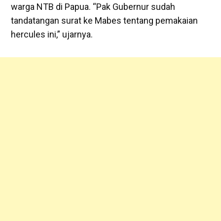
warga NTB di Papua. “Pak Gubernur sudah
tandatangan surat ke Mabes tentang pemakaian
hercules ini,” ujarnya.