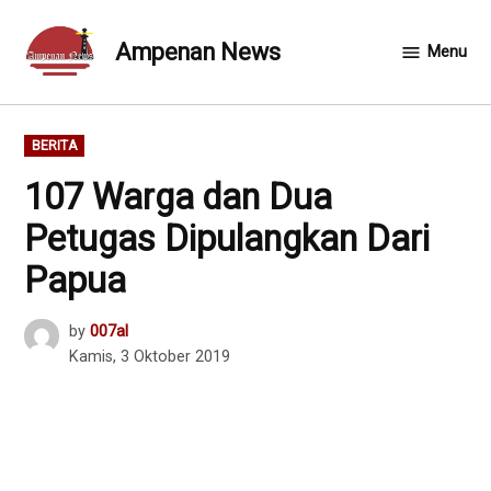
Skip
to
Ampenan News
Menu
content
POSTED
BERITA
IN
107 Warga dan Dua
Petugas Dipulangkan Dari
Papua
by
007al
Kamis, 3 Oktober 2019