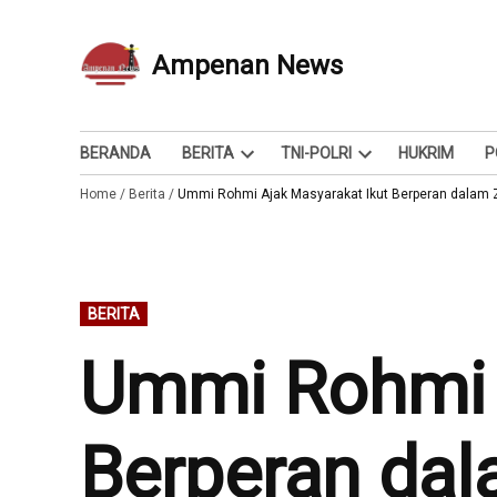
Skip
to
Ampenan News
Berita dan Info
content
BERANDA
BERITA
TNI-POLRI
HUKRIM
P
Open
Open
Home
/
Berita
/
Ummi Rohmi Ajak Masyarakat Ikut Berperan dalam 
dropdown
dropdown
menu
menu
POSTED
BERITA
IN
Ummi Rohmi A
Berperan da