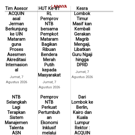
LAINNYA
Tim Asesor
HUT Ke-81
Kesra
ACQUIN
RI,
Lombok
asal
Pemprov
Timur
Jerman
NTB
Masif kan
Berkunjung
bersama
Kembali
ke UIN
Pempkot
Gerakan
Mataram
Mataram
Magrib
guna
Bagikan
Mengaji,
Proses
Ribuan
Libatkan
Asesmen
Bendera
Guru Ngaji
Akreditasi
Merah
hingga
Internasion
Putih
DPRD
al
kepada
Jumat, 7
Masyarakat
Jumat, 7
Agustus 2026
Agustus 2026
Jumat, 7
Agustus 2026
NTB
Pemprov
Dari
Selangkah
NTB
Lombok ke
Lagi
Perkuat
Berlin,
Terapkan
Pertumbuh
Kairo dan
Sistem
an
Kuala
Manajemen
Ekonomi
Lumpur
Talenta
Inklusif
Rektor :
ASN
melalui
ACQUIN