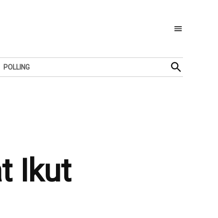
Open
POLLING
Search
 Ikut