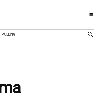
Open
POLLING
Search
ima