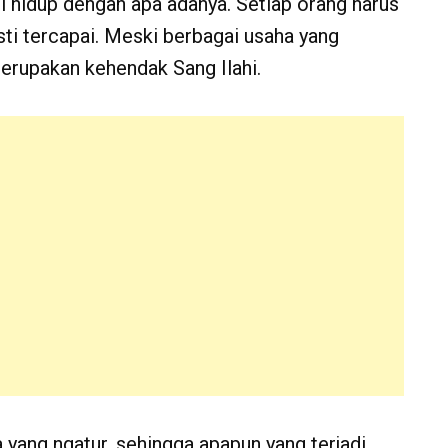
i hidup dengan apa adanya. Setiap orang harus
ti tercapai. Meski berbagai usaha yang
merupakan kehendak Sang Ilahi.
a yang ngatur, sehingga apapun yang terjadi,