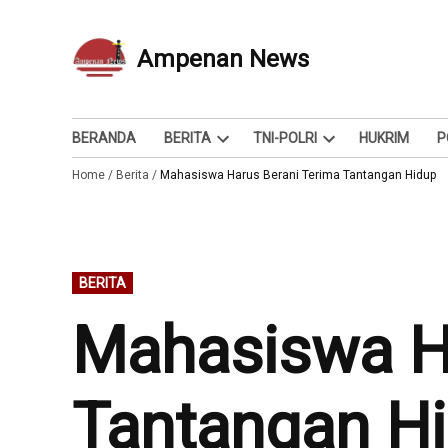
Skip
to
Ampenan News
Berita dan Info
content
BERANDA
BERITA
TNI-POLRI
HUKRIM
P
Open
Open
Home
/
Berita
/
Mahasiswa Harus Berani Terima Tantangan Hidup
dropdown
dropdown
menu
menu
POSTED
BERITA
IN
Mahasiswa Ha
Tantangan H