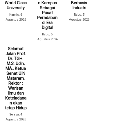
World Class
n Kampus
Berbasis
University
Sebagai
Industri
Pusat
Kamis, 6
Rabu, 5
Peradaban
Agustus 2026
Agustus 2026
di Era
Digital
Rabu, 5
Agustus 2026
Selamat
Jalan Prof.
Dr. TGH.
M.S. Udin,
MA., Ketua
Senat UIN
Mataram.
Rektor :
Warisan
Ilmu dan
Keteladana
n akan
tetap Hidup
Selasa, 4
Agustus 2026