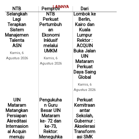
LAINNYA
NTB
Pemprov
Dari
Selangkah
NTB
Lombok ke
Lagi
Perkuat
Berlin,
Terapkan
Pertumbuh
Kairo dan
Sistem
an
Kuala
Manajemen
Ekonomi
Lumpur
Talenta
Inklusif
Rektor :
ASN
melalui
ACQUIN
UMKM
Buka Jalan
Kamis, 6
UIN
Agustus 2026
Kamis, 6
Mataram
Agustus 2026
Perkuat
Daya Saing
Global
Kamis, 6
Agustus 2026
UIN
Pengukuha
Perkuat
Mataram
n Guru
Kemitraan
Matangkan
Besar UIN
antar
Persiapan
Mataram
Sekolah,
Akreditasi
ke- 72 dan
Gubernur :
Internasion
ke-73,
Akselerasi
al Acquin
Rektor:
Transform
menuju
Meneguhka
asi SMK