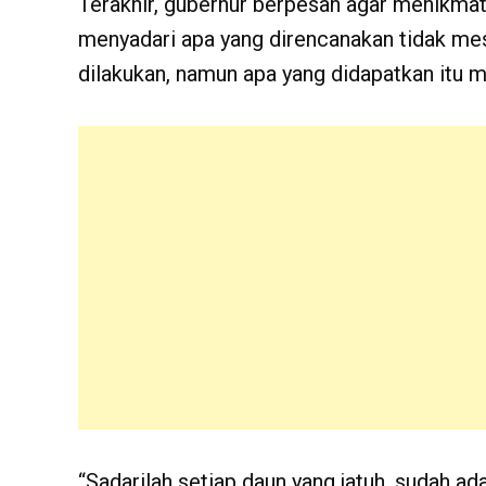
Terakhir, gubernur berpesan agar menikmat
menyadari apa yang direncanakan tidak mes
dilakukan, namun apa yang didapatkan itu 
“Sadarilah setiap daun yang jatuh, sudah ad