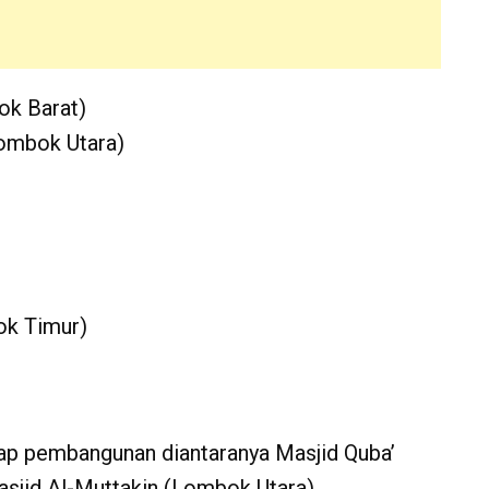
ok Barat)
ombok Utara)
ok Timur)
hap pembangunan diantaranya Masjid Quba’
asjid Al-Muttakin (Lombok Utara).