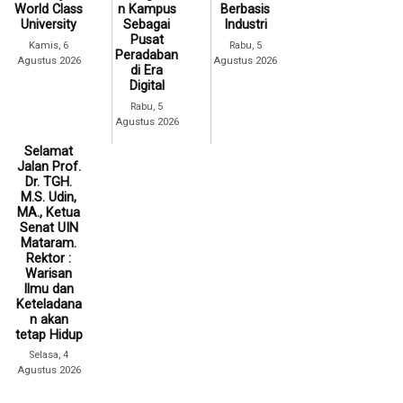
World Class
n Kampus
Berbasis
University
Sebagai
Industri
Pusat
Kamis, 6
Rabu, 5
Peradaban
Agustus 2026
Agustus 2026
di Era
Digital
Rabu, 5
Agustus 2026
Selamat
Jalan Prof.
Dr. TGH.
M.S. Udin,
MA., Ketua
Senat UIN
Mataram.
Rektor :
Warisan
Ilmu dan
Keteladana
n akan
tetap Hidup
Selasa, 4
Agustus 2026