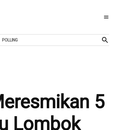
Open
POLLING
Search
Meresmikan 5
lau Lombok