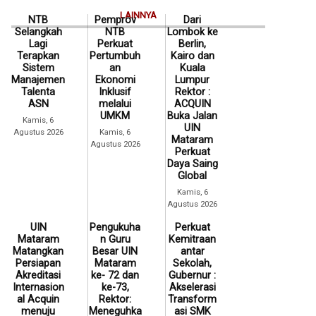
LAINNYA
NTB
Pemprov
Dari
Selangkah
NTB
Lombok ke
Lagi
Perkuat
Berlin,
Terapkan
Pertumbuh
Kairo dan
Sistem
an
Kuala
Manajemen
Ekonomi
Lumpur
Talenta
Inklusif
Rektor :
ASN
melalui
ACQUIN
UMKM
Buka Jalan
Kamis, 6
UIN
Agustus 2026
Kamis, 6
Mataram
Agustus 2026
Perkuat
Daya Saing
Global
Kamis, 6
Agustus 2026
UIN
Pengukuha
Perkuat
Mataram
n Guru
Kemitraan
Matangkan
Besar UIN
antar
Persiapan
Mataram
Sekolah,
Akreditasi
ke- 72 dan
Gubernur :
Internasion
ke-73,
Akselerasi
al Acquin
Rektor:
Transform
menuju
Meneguhka
asi SMK