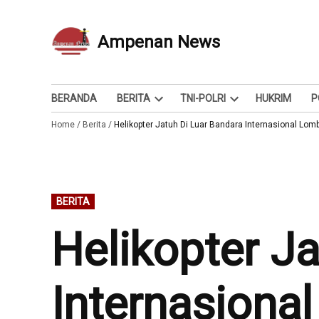
Skip
to
Ampenan News
Berita dan Info
content
BERANDA
BERITA
TNI-POLRI
HUKRIM
P
Open
Open
Home
/
Berita
/
Helikopter Jatuh Di Luar Bandara Internasional Lombo
dropdown
dropdown
menu
menu
POSTED
BERITA
IN
Helikopter J
Internasional