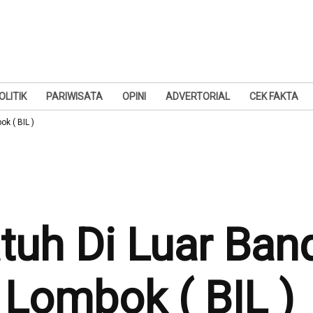
OLITIK
PARIWISATA
OPINI
ADVERTORIAL
CEK FAKTA
k ( BIL )
atuh Di Luar Ban
 Lombok ( BIL )