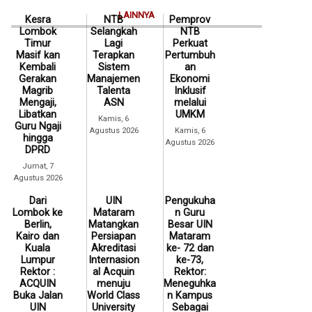
LAINNYA
Kesra
NTB
Pemprov
Lombok
Selangkah
NTB
Timur
Lagi
Perkuat
Masif kan
Terapkan
Pertumbuh
Kembali
Sistem
an
Gerakan
Manajemen
Ekonomi
Magrib
Talenta
Inklusif
Mengaji,
ASN
melalui
Libatkan
UMKM
Kamis, 6
Guru Ngaji
Agustus 2026
Kamis, 6
hingga
Agustus 2026
DPRD
Jumat, 7
Agustus 2026
Dari
UIN
Pengukuha
Lombok ke
Mataram
n Guru
Berlin,
Matangkan
Besar UIN
Kairo dan
Persiapan
Mataram
Kuala
Akreditasi
ke- 72 dan
Lumpur
Internasion
ke-73,
Rektor :
al Acquin
Rektor:
ACQUIN
menuju
Meneguhka
Buka Jalan
World Class
n Kampus
UIN
University
Sebagai