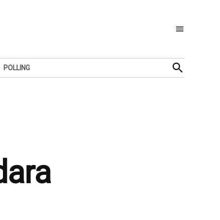
Open
POLLING
Search
dara