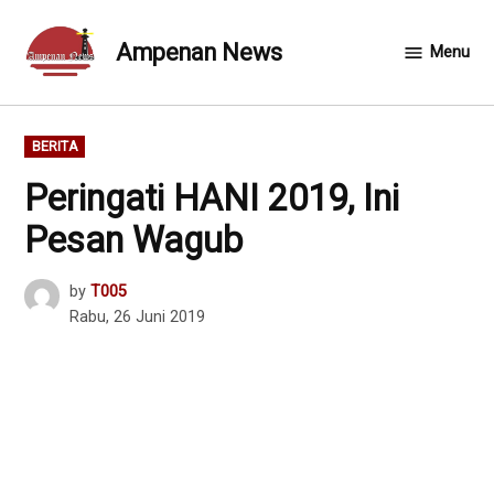
Skip
to
Ampenan News
Menu
content
POSTED
BERITA
IN
Peringati HANI 2019, Ini
Pesan Wagub
by
T005
Rabu, 26 Juni 2019