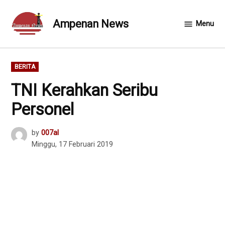
Skip
to
Ampenan News
Menu
content
POSTED
BERITA
IN
TNI Kerahkan Seribu
Personel
by
007al
Minggu, 17 Februari 2019