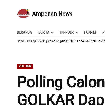
Skip
to
Ampenan News
Berita dan Info
content
BERANDA
BERITA
TNI-POLRI
HUKRIM
P
Open
Open
Home
/
Polling
/
Polling Calon Anggota DPR RI Partai GOLKAR Dapil 
dropdown
dropdown
menu
menu
POSTED
POLLING
IN
Polling Calo
GOLKAR Dapi