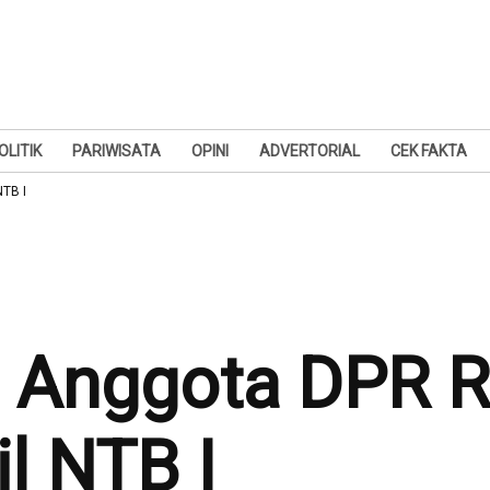
OLITIK
PARIWISATA
OPINI
ADVERTORIAL
CEK FAKTA
NTB I
n Anggota DPR RI
l NTB I