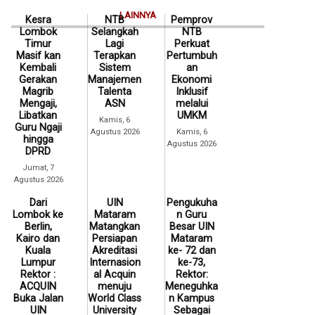
LAINNYA
Kesra
NTB
Pemprov
Lombok
Selangkah
NTB
Timur
Lagi
Perkuat
Masif kan
Terapkan
Pertumbuh
Kembali
Sistem
an
Gerakan
Manajemen
Ekonomi
Magrib
Talenta
Inklusif
Mengaji,
ASN
melalui
Libatkan
UMKM
Kamis, 6
Guru Ngaji
Agustus 2026
Kamis, 6
hingga
Agustus 2026
DPRD
Jumat, 7
Agustus 2026
Dari
UIN
Pengukuha
Lombok ke
Mataram
n Guru
Berlin,
Matangkan
Besar UIN
Kairo dan
Persiapan
Mataram
Kuala
Akreditasi
ke- 72 dan
Lumpur
Internasion
ke-73,
Rektor :
al Acquin
Rektor:
ACQUIN
menuju
Meneguhka
Buka Jalan
World Class
n Kampus
UIN
University
Sebagai