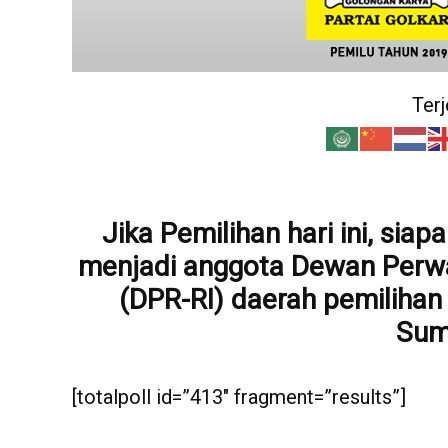
Ter
Jika Pemilihan hari ini, sia
menjadi anggota Dewan Perwa
(DPR-RI) daerah pemilihan
Sum
[totalpoll id=”413″ fragment=”results”]