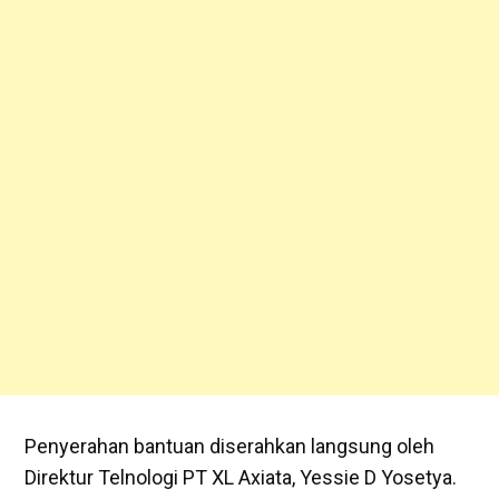
Penyerahan bantuan diserahkan langsung oleh
Direktur Telnologi PT XL Axiata, Yessie D Yosetya.