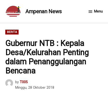
Skip
to
Ampenan News
Menu
content
POSTED
BERITA
IN
Gubernur NTB : Kepala
Desa/Kelurahan Penting
dalam Penanggulangan
Bencana
by
T005
Minggu, 28 Oktober 2018