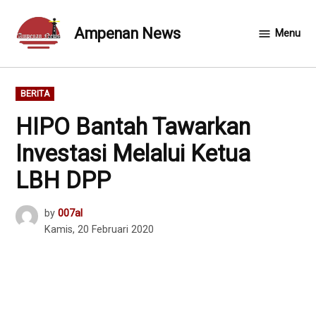
Skip
to
Ampenan News
Menu
content
POSTED
BERITA
IN
HIPO Bantah Tawarkan
Investasi Melalui Ketua
LBH DPP
by
007al
Kamis, 20 Februari 2020